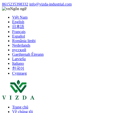
8615235398332
info@vizda-industrial.com
Ngôn ngữ
Việt Nam
English
日本語
Français
Español
România limbi
Nederlands
русский
Gaeilgenah Éireann
Latviešu
Italiano
한국어
Cymraeg
Trang chủ
Về chúng tôi