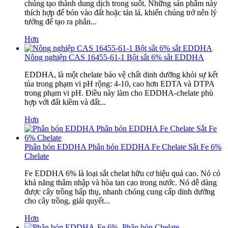
chúng tạo thành dung dịch trong suốt. Những sản phẩm này
thích hợp để bón vào đất hoặc tán lá, khiến chúng trở nên lý
tưởng để tạo ra phân...
Hơn
Nông nghiệp CAS 16455-61-1 Bột sắt 6% sắt EDDHA
EDDHA, là một chelate bảo vệ chất dinh dưỡng khỏi sự kết
tủa trong phạm vi pH rộng: 4-10, cao hơn EDTA và DTPA
trong phạm vi pH. Điều này làm cho EDDHA-chelate phù
hợp với đất kiềm và đất...
Hơn
Phân bón EDDHA Phân bón EDDHA Fe Chelate Sắt Fe 6%
Chelate
Fe EDDHA 6% là loại sắt chelat hữu cơ hiệu quả cao. Nó có
khả năng thâm nhập và hòa tan cao trong nước. Nó dễ dàng
được cây trồng hấp thụ, nhanh chóng cung cấp dinh dưỡng
cho cây trồng, giải quyết...
Hơn