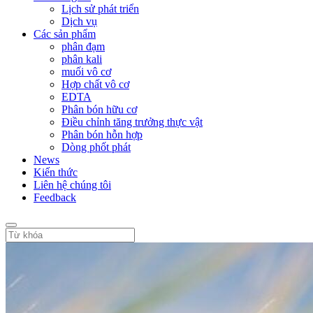
Lịch sử phát triển
Dịch vụ
Các sản phẩm
phân đạm
phân kali
muối vô cơ
Hợp chất vô cơ
EDTA
Phân bón hữu cơ
Điều chỉnh tăng trưởng thực vật
Phân bón hỗn hợp
Dòng phốt phát
News
Kiến thức
Liên hệ chúng tôi
Feedback