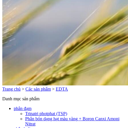
Trang chủ
>
Các sản phẩm
>
EDTA
Danh mục sản phẩm
phân đạm
Trinatri photphat (TSP)
Phân bón dạng hạt màu vàng + Boron Canxi Amoni
Nitrat