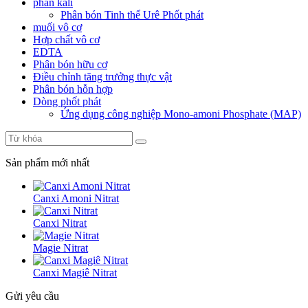
phân kali
Phân bón Tinh thể Urê Phốt phát
muối vô cơ
Hợp chất vô cơ
EDTA
Phân bón hữu cơ
Điều chỉnh tăng trưởng thực vật
Phân bón hỗn hợp
Dòng phốt phát
Ứng dụng công nghiệp Mono-amoni Phosphate (MAP)
Sản phẩm mới nhất
Canxi Amoni Nitrat
Canxi Nitrat
Magie Nitrat
Canxi Magiê Nitrat
Gửi yêu cầu