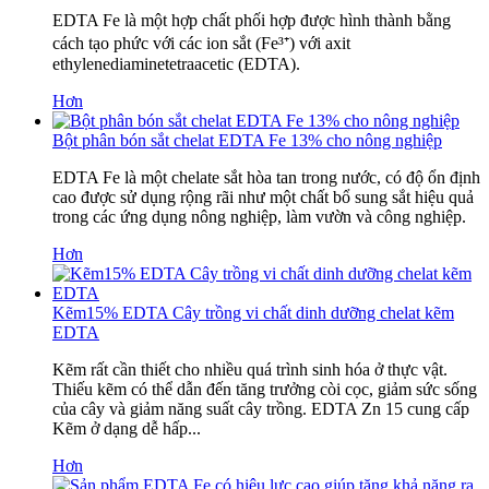
EDTA Fe là một hợp chất phối hợp được hình thành bằng
cách tạo phức với các ion sắt (Fe³⁺) với axit
ethylenediaminetetraacetic (EDTA).
Hơn
Bột phân bón sắt chelat EDTA Fe 13% cho nông nghiệp
EDTA Fe là một chelate sắt hòa tan trong nước, có độ ổn định
cao được sử dụng rộng rãi như một chất bổ sung sắt hiệu quả
trong các ứng dụng nông nghiệp, làm vườn và công nghiệp.
Hơn
Kẽm15% EDTA Cây trồng vi chất dinh dưỡng chelat kẽm
EDTA
Kẽm rất cần thiết cho nhiều quá trình sinh hóa ở thực vật.
Thiếu kẽm có thể dẫn đến tăng trưởng còi cọc, giảm sức sống
của cây và giảm năng suất cây trồng. EDTA Zn 15 cung cấp
Kẽm ở dạng dễ hấp...
Hơn