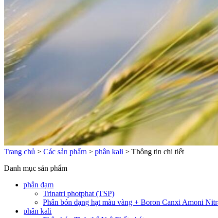
Trang chủ
>
Các sản phẩm
>
phân kali
>
Thông tin chi tiết
Danh mục sản phẩm
phân đạm
Trinatri photphat (TSP)
Phân bón dạng hạt màu vàng + Boron Canxi Amoni Nitr
phân kali