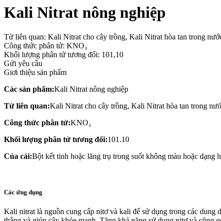
Kali Nitrat nông nghiệp
Từ liên quan: Kali Nitrat cho cây trồng, Kali Nitrat hòa tan trong nướ
Công thức phân tử: KNO₃
Khối lượng phân tử tương đối: 101,10
Gửi yêu cầu
Giơi thiệu sản phẩm
Các sản phẩm:
Kali Nitrat nông nghiệp
Từ liên quan:
Kali Nitrat cho cây trồng, Kali Nitrat hòa tan trong nư
Công thức phân tử:
KNO₃
Khối lượng phân tử tương đối:
101.10
Của cải:
Bột kết tinh hoặc lăng trụ trong suốt không màu hoặc dạng 
Các ứng dụng
Kali nitrat là nguồn cung cấp nitơ và kali để sử dụng trong các dung
thẳng và giúp cây khỏe mạnh. Tăng khả năng sử dụng nitơ và cũng góp