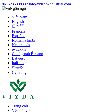
8615235398332
info@vizda-industrial.com
Ngôn ngữ
Việt Nam
English
日本語
Français
Español
România limbi
Nederlands
русский
Gaeilgenah Éireann
Latviešu
Italiano
한국어
Cymraeg
Trang chủ
Về chúng tôi