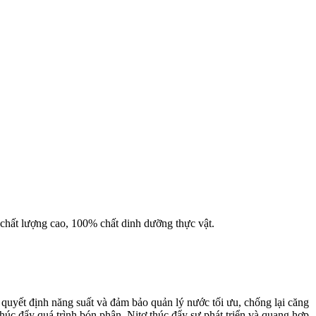
 chất lượng cao, 100% chất dinh dưỡng thực vật.
i quyết định năng suất và đảm bảo quản lý nước tối ưu, chống lại căng
úc đẩy quá trình bón phân. Nitơ thúc đẩy sự phát triển và quang hợp