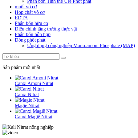
Phân bón Tinh thể Urê Phốt phát
muối vô cơ
Hợp chất vô cơ
EDTA
Phân bón hữu cơ
Điều chỉnh tăng trưởng thực vật
Phân bón hỗn hợp
Dòng phốt phát
Ứng dụng công nghiệp Mono-amoni Phosphate (MAP)
Sản phẩm mới nhất
Canxi Amoni Nitrat
Canxi Nitrat
Magie Nitrat
Canxi Magiê Nitrat