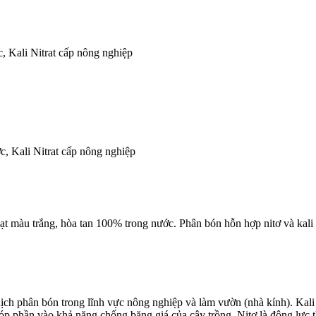
c, Kali Nitrat cấp nông nghiệp
ớc, Kali Nitrat cấp nông nghiệp
hạt màu trắng, hòa tan 100% trong nước. Phân bón hỗn hợp nitơ và kali
 dịch phân bón trong lĩnh vực nông nghiệp và làm vườn (nhà kính). Kal
 phần vào khả năng chống băng giá của cây trồng. Nitơ là động lực th