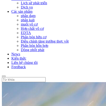
Lịch sử phát triển
Dịch vụ
Các sản phẩm
phân đạm
phân kali
muối vô cơ
Hợp chất vô cơ
EDTA
Phân bón hữu cơ
Điều chỉnh tăng trưởng thực vật
Phân bón hỗn hợp
Dòng phốt phát
News
Kiến thức
Liên hệ chúng tôi
Feedback